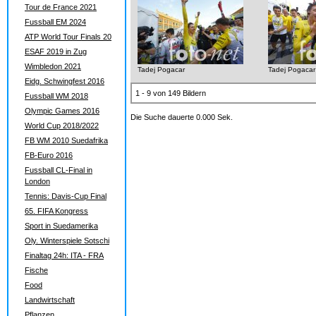
Tour de France 2021
Fussball EM 2024
ATP World Tour Finals 20
ESAF 2019 in Zug
Wimbledon 2021
Tadej Pogacar
Tadej Pogacar
Eidg. Schwingfest 2016
1 - 9 von 149 Bildern
Fussball WM 2018
Olympic Games 2016
Die Suche dauerte 0.000 Sek.
World Cup 2018/2022
FB WM 2010 Suedafrika
FB-Euro 2016
Fussball CL-Final in
London
Tennis: Davis-Cup Final
65. FIFA Kongress
Sport in Suedamerika
Oly. Winterspiele Sotschi
Finaltag 24h: ITA - FRA
Fische
Food
Landwirtschaft
Pflanzen