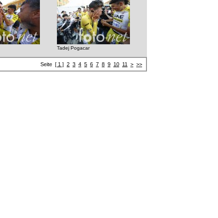
Tadej Pogacar
Seite
[ 1 ]
2
3
4
5
6
7
8
9
10
11
>
>>