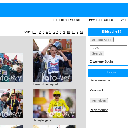
Zur foto-net Website
Erweiterte Suche
Ware
Bildsuche |
?
Seite
[ 1 ]
2
3
4
5
6
7
8
9
10
11
>
>>
Erweiterte Suche
Login
Benutzername:
Remco Evenepoel
Passwort:
Registrierung
Tadej Pogacar