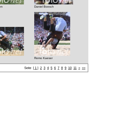
en
Daniel Boesch
Remo Kaeser
Seite
[ 1 ]
2
3
4
5
6
7
8
9
10
11
>
>>