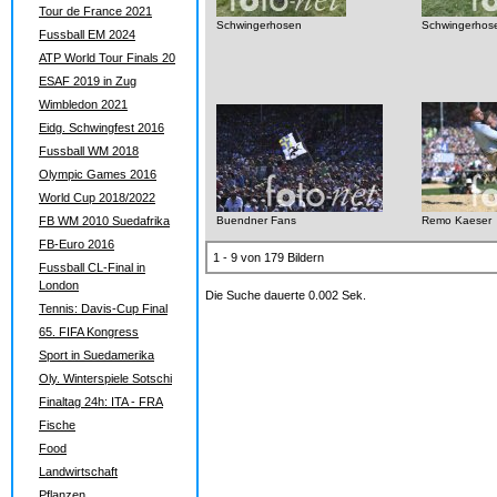
Tour de France 2021
Schwingerhosen
Schwingerhos
Fussball EM 2024
ATP World Tour Finals 20
ESAF 2019 in Zug
Wimbledon 2021
Eidg. Schwingfest 2016
Fussball WM 2018
Olympic Games 2016
World Cup 2018/2022
FB WM 2010 Suedafrika
Buendner Fans
Remo Kaeser
FB-Euro 2016
1 - 9 von 179 Bildern
Fussball CL-Final in
London
Die Suche dauerte 0.002 Sek.
Tennis: Davis-Cup Final
65. FIFA Kongress
Sport in Suedamerika
Oly. Winterspiele Sotschi
Finaltag 24h: ITA - FRA
Fische
Food
Landwirtschaft
Pflanzen