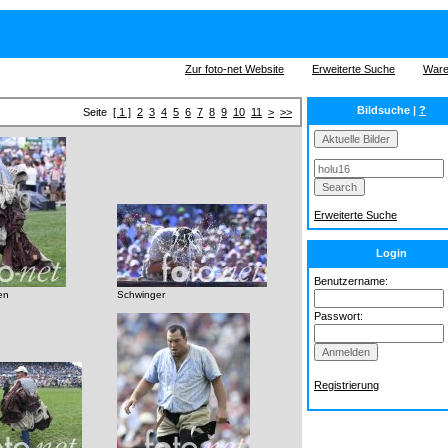
Zur foto-net Website
Erweiterte Suche
Ware
Bildsuche |
?
Seite
[ 1 ]
2
3
4
5
6
7
8
9
10
11
>
>>
Erweiterte Suche
Login
Benutzername:
en
Schwinger
Passwort:
Registrierung