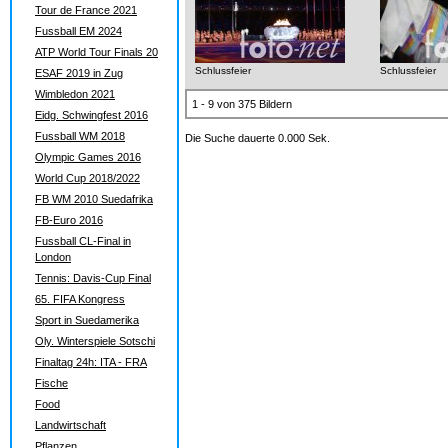
Tour de France 2021
Fussball EM 2024
ATP World Tour Finals 20
Schlussfeier
Schlussfeier
ESAF 2019 in Zug
Wimbledon 2021
1 - 9 von 375 Bildern
Eidg. Schwingfest 2016
Fussball WM 2018
Die Suche dauerte 0.000 Sek.
Olympic Games 2016
World Cup 2018/2022
FB WM 2010 Suedafrika
FB-Euro 2016
Fussball CL-Final in
London
Tennis: Davis-Cup Final
65. FIFA Kongress
Sport in Suedamerika
Oly. Winterspiele Sotschi
Finaltag 24h: ITA - FRA
Fische
Food
Landwirtschaft
Pflanzen