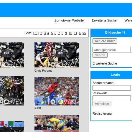
Zur foto-net Website
Erweiterte Suche
Ware
Bildsuche |
?
Seite
[ 1 ]
2
3
4
5
6
7
8
9
10
11
>
>>
Erweiterte Suche
Chris Froome
Login
Benutzername:
Passwort:
Eder
Registrierung