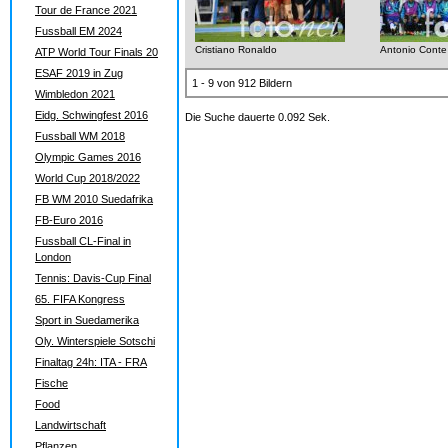
Tour de France 2021
Fussball EM 2024
Cristiano Ronaldo
Antonio Conte
ATP World Tour Finals 20
ESAF 2019 in Zug
1 - 9 von 912 Bildern
Wimbledon 2021
Eidg. Schwingfest 2016
Die Suche dauerte 0.092 Sek.
Fussball WM 2018
Olympic Games 2016
World Cup 2018/2022
FB WM 2010 Suedafrika
FB-Euro 2016
Fussball CL-Final in
London
Tennis: Davis-Cup Final
65. FIFA Kongress
Sport in Suedamerika
Oly. Winterspiele Sotschi
Finaltag 24h: ITA - FRA
Fische
Food
Landwirtschaft
Pflanzen