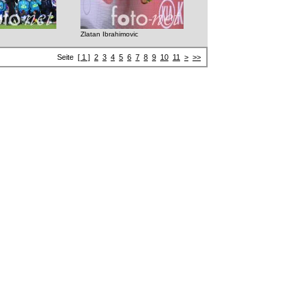
Zlatan Ibrahimovic
Seite
[ 1 ]
2
3
4
5
6
7
8
9
10
11
>
>>