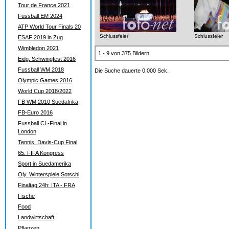
Tour de France 2021
Fussball EM 2024
ATP World Tour Finals 20
Schlussfeier
Schlussfeier
ESAF 2019 in Zug
Wimbledon 2021
1 - 9 von 375 Bildern
Eidg. Schwingfest 2016
Fussball WM 2018
Die Suche dauerte 0.000 Sek.
Olympic Games 2016
World Cup 2018/2022
FB WM 2010 Suedafrika
FB-Euro 2016
Fussball CL-Final in
London
Tennis: Davis-Cup Final
65. FIFA Kongress
Sport in Suedamerika
Oly. Winterspiele Sotschi
Finaltag 24h: ITA - FRA
Fische
Food
Landwirtschaft
Pflanzen