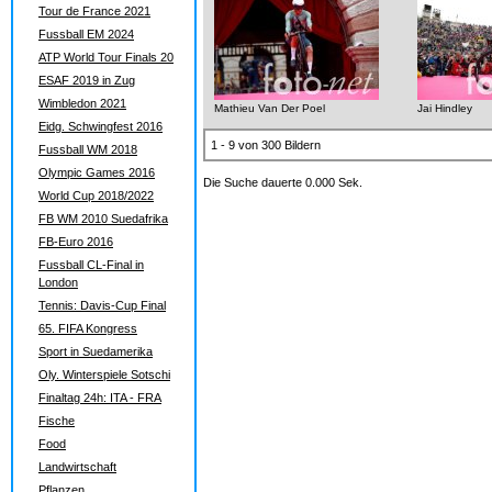
Tour de France 2021
Fussball EM 2024
ATP World Tour Finals 20
ESAF 2019 in Zug
Wimbledon 2021
Mathieu Van Der Poel
Jai Hindley
Eidg. Schwingfest 2016
1 - 9 von 300 Bildern
Fussball WM 2018
Olympic Games 2016
Die Suche dauerte 0.000 Sek.
World Cup 2018/2022
FB WM 2010 Suedafrika
FB-Euro 2016
Fussball CL-Final in
London
Tennis: Davis-Cup Final
65. FIFA Kongress
Sport in Suedamerika
Oly. Winterspiele Sotschi
Finaltag 24h: ITA - FRA
Fische
Food
Landwirtschaft
Pflanzen