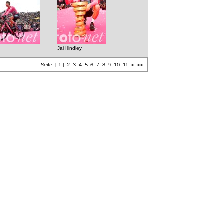
Jai Hindley
Seite
[ 1 ]
2
3
4
5
6
7
8
9
10
11
>
>>