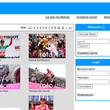
Zur foto-net Website
Erweiterte Suche
Ware
Bildsuche |
?
Seite
[ 1 ]
2
3
4
5
6
7
8
9
10
11
>
>>
Erweiterte Suche
o
Pascal Eenkhoorn
Login
Benutzername:
Passwort:
er Poel
Thomas De Gendt
Registrierung