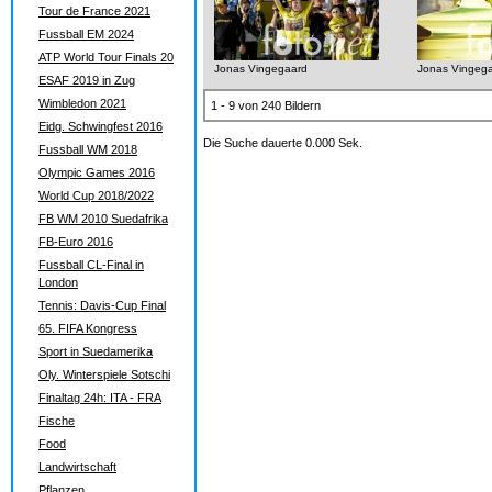
Tour de France 2021
Fussball EM 2024
ATP World Tour Finals 20
Jonas Vingegaard
Jonas Vingeg
ESAF 2019 in Zug
Wimbledon 2021
1 - 9 von 240 Bildern
Eidg. Schwingfest 2016
Die Suche dauerte 0.000 Sek.
Fussball WM 2018
Olympic Games 2016
World Cup 2018/2022
FB WM 2010 Suedafrika
FB-Euro 2016
Fussball CL-Final in
London
Tennis: Davis-Cup Final
65. FIFA Kongress
Sport in Suedamerika
Oly. Winterspiele Sotschi
Finaltag 24h: ITA - FRA
Fische
Food
Landwirtschaft
Pflanzen