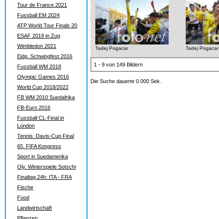
Tour de France 2021
Fussball EM 2024
ATP World Tour Finals 20
ESAF 2019 in Zug
Wimbledon 2021
Tadej Pogacar
Tadej Pogacar
Eidg. Schwingfest 2016
1 - 9 von 149 Bildern
Fussball WM 2018
Olympic Games 2016
Die Suche dauerte 0.000 Sek.
World Cup 2018/2022
FB WM 2010 Suedafrika
FB-Euro 2016
Fussball CL-Final in
London
Tennis: Davis-Cup Final
65. FIFA Kongress
Sport in Suedamerika
Oly. Winterspiele Sotschi
Finaltag 24h: ITA - FRA
Fische
Food
Landwirtschaft
Pflanzen