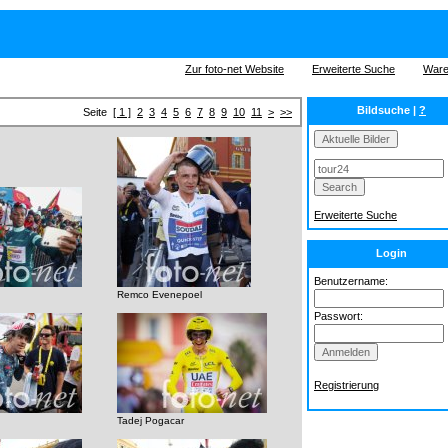
Zur foto-net Website
Erweiterte Suche
Ware
Bildsuche |
?
Seite
[ 1 ]
2
3
4
5
6
7
8
9
10
11
>
>>
Erweiterte Suche
Login
Benutzername:
Remco Evenepoel
Passwort:
Registrierung
Tadej Pogacar