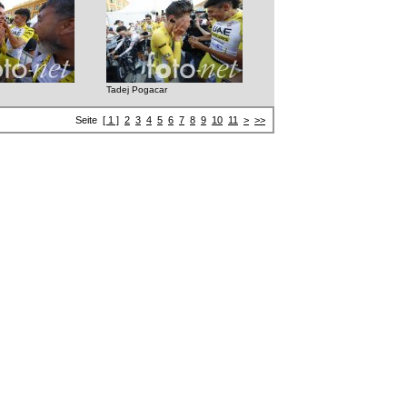
Tadej Pogacar
Seite
[ 1 ]
2
3
4
5
6
7
8
9
10
11
>
>>