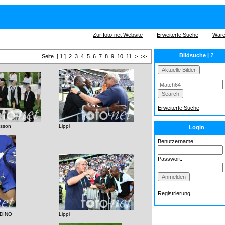
Zur foto-net Website
Erweiterte Suche
Ware
Bildsuche |
?
Seite
[ 1 ]
2
3
4
5
6
7
8
9
10
11
>
>>
Erweiterte Suche
nsson
Lippi
Login
Benutzername:
Passwort:
Registrierung
RDINO
Lippi