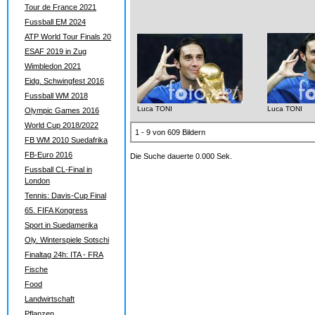
Tour de France 2021
Fussball EM 2024
ATP World Tour Finals 20
ESAF 2019 in Zug
Wimbledon 2021
Eidg. Schwingfest 2016
Fussball WM 2018
Luca TONI
Luca TONI
Olympic Games 2016
World Cup 2018/2022
1 - 9 von 609 Bildern
FB WM 2010 Suedafrika
FB-Euro 2016
Die Suche dauerte 0.000 Sek.
Fussball CL-Final in
London
Tennis: Davis-Cup Final
65. FIFA Kongress
Sport in Suedamerika
Oly. Winterspiele Sotschi
Finaltag 24h: ITA - FRA
Fische
Food
Landwirtschaft
Pflanzen