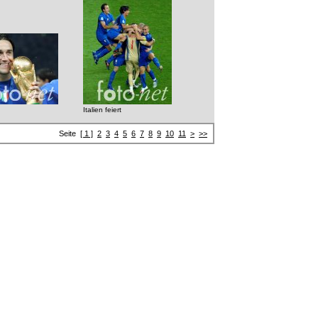
Italien feiert
Seite
[ 1 ]
2
3
4
5
6
7
8
9
10
11
>
>>