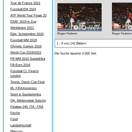
Tour de France 2021
Fussball EM 2024
ATP World Tour Finals 20
ESAF 2019 in Zug
Wimbledon 2021
Roger Federer
Roger Federer
Eidg. Schwingfest 2016
Fussball WM 2018
1 - 9 von 142 Bildern
Olympic Games 2016
World Cup 2018/2022
Die Suche dauerte 0.000 Sek.
FB WM 2010 Suedafrika
FB-Euro 2016
Fussball CL-Final in
London
Tennis: Davis-Cup Final
65. FIFA Kongress
Sport in Suedamerika
Oly. Winterspiele Sotschi
Finaltag 24h: ITA - FRA
Fische
Food
Landwirtschaft
Pflanzen