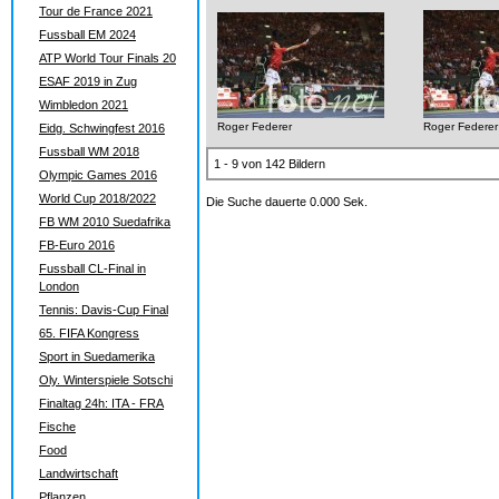
Tour de France 2021
Fussball EM 2024
ATP World Tour Finals 20
ESAF 2019 in Zug
Wimbledon 2021
Roger Federer
Roger Federer
Eidg. Schwingfest 2016
Fussball WM 2018
1 - 9 von 142 Bildern
Olympic Games 2016
World Cup 2018/2022
Die Suche dauerte 0.000 Sek.
FB WM 2010 Suedafrika
FB-Euro 2016
Fussball CL-Final in
London
Tennis: Davis-Cup Final
65. FIFA Kongress
Sport in Suedamerika
Oly. Winterspiele Sotschi
Finaltag 24h: ITA - FRA
Fische
Food
Landwirtschaft
Pflanzen