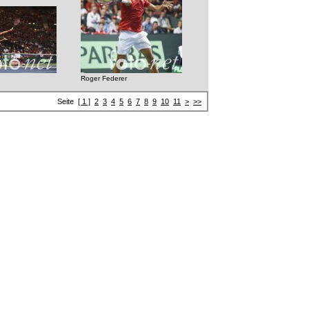
Roger Federer
Seite
[ 1 ]
2
3
4
5
6
7
8
9
10
11
>
>>