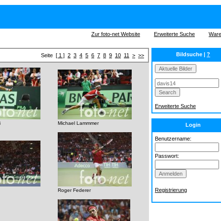
Zur foto-net Website
Erweiterte Suche
Ware
Bildsuche |
?
Seite
[ 1 ]
2
3
4
5
6
7
8
9
10
11
>
>>
Erweiterte Suche
i
Michael Lammmer
Login
Benutzername:
Passwort:
Registrierung
Roger Federer