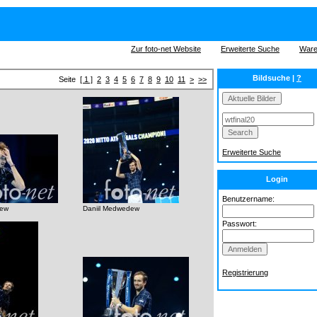
Zur foto-net Website
Erweiterte Suche
Ware
Bildsuche |
?
Seite
[ 1 ]
2
3
4
5
6
7
8
9
10
11
>
>>
Erweiterte Suche
Login
Benutzername:
dew
Daniil Medwedew
Passwort:
Registrierung