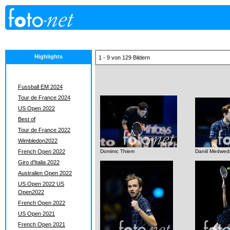
Highlights
1 - 9 von 129 Bildern
Fussball EM 2024
Tour de France 2024
US Open 2022
Best of
Tour de France 2022
Wimbledon2022
French Open 2022
Dominic Thiem
Daniil Medwe
Giro d'Italia 2022
Australien Open 2022
US Open 2022 US
Open2022
French Open 2022
US Open 2021
French Open 2021