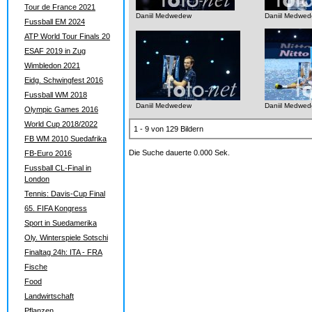
Tour de France 2021
Daniil Medwedew
Daniil Medwe
Fussball EM 2024
ATP World Tour Finals 20
ESAF 2019 in Zug
Wimbledon 2021
Eidg. Schwingfest 2016
Fussball WM 2018
Daniil Medwedew
Daniil Medwe
Olympic Games 2016
World Cup 2018/2022
1 - 9 von 129 Bildern
FB WM 2010 Suedafrika
Die Suche dauerte 0.000 Sek.
FB-Euro 2016
Fussball CL-Final in
London
Tennis: Davis-Cup Final
65. FIFA Kongress
Sport in Suedamerika
Oly. Winterspiele Sotschi
Finaltag 24h: ITA - FRA
Fische
Food
Landwirtschaft
Pflanzen