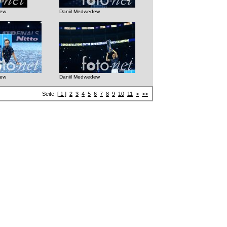
dew
Daniil Medwedew
dew
Daniil Medwedew
Seite
[ 1 ]
2
3
4
5
6
7
8
9
10
11
>
>>