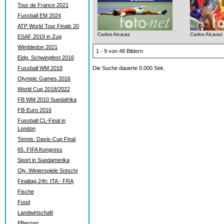
Tour de France 2021
Fussball EM 2024
ATP World Tour Finals 20
Carlos Alcaraz
Carlos Alcaraz
ESAF 2019 in Zug
Wimbledon 2021
1 - 9 von 48 Bildern
Eidg. Schwingfest 2016
Fussball WM 2018
Die Suche dauerte 0.000 Sek.
Olympic Games 2016
World Cup 2018/2022
FB WM 2010 Suedafrika
FB-Euro 2016
Fussball CL-Final in
London
Tennis: Davis-Cup Final
65. FIFA Kongress
Sport in Suedamerika
Oly. Winterspiele Sotschi
Finaltag 24h: ITA - FRA
Fische
Food
Landwirtschaft
Pflanzen