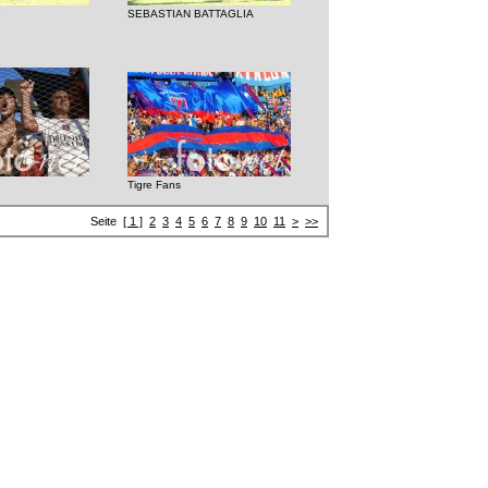
e
SEBASTIAN BATTAGLIA
Tigre Fans
Seite
[ 1 ]
2
3
4
5
6
7
8
9
10
11
>
>>