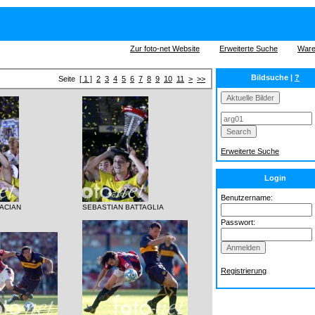
Zur foto-net Website
Erweiterte Suche
Ware
Bildsuche |
?
Seite
[ 1 ]
2
3
4
5
6
7
8
9
10
11
>
>>
Erweiterte Suche
Login
Benutzername:
ACIAN
SEBASTIAN BATTAGLIA
Passwort:
Registrierung