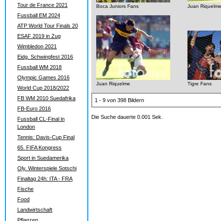
Tour de France 2021
Boca Juniors Fans
Juan Riquelm
Fussball EM 2024
ATP World Tour Finals 20
ESAF 2019 in Zug
Wimbledon 2021
Eidg. Schwingfest 2016
Fussball WM 2018
Olympic Games 2016
Juan Riquelme
Tigre Fans
World Cup 2018/2022
FB WM 2010 Suedafrika
1 - 9 von 398 Bildern
FB-Euro 2016
Die Suche dauerte 0.001 Sek.
Fussball CL-Final in
London
Tennis: Davis-Cup Final
65. FIFA Kongress
Sport in Suedamerika
Oly. Winterspiele Sotschi
Finaltag 24h: ITA - FRA
Fische
Food
Landwirtschaft
Pflanzen