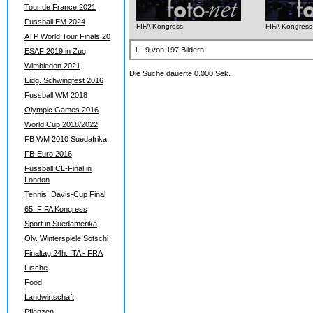
Tour de France 2021
Fussball EM 2024
FIFA Kongress
FIFA Kongress
ATP World Tour Finals 20
1 - 9 von 197 Bildern
ESAF 2019 in Zug
Wimbledon 2021
Die Suche dauerte 0.000 Sek.
Eidg. Schwingfest 2016
Fussball WM 2018
Olympic Games 2016
World Cup 2018/2022
FB WM 2010 Suedafrika
FB-Euro 2016
Fussball CL-Final in
London
Tennis: Davis-Cup Final
65. FIFA Kongress
Sport in Suedamerika
Oly. Winterspiele Sotschi
Finaltag 24h: ITA - FRA
Fische
Food
Landwirtschaft
Pflanzen