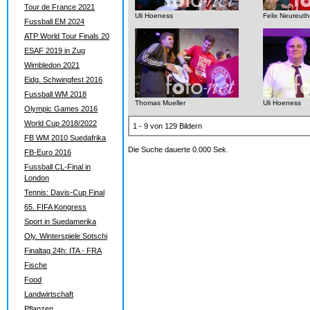
Tour de France 2021
Uli Hoeness
Felix Neureuth
Fussball EM 2024
ATP World Tour Finals 20
ESAF 2019 in Zug
Wimbledon 2021
Eidg. Schwingfest 2016
Fussball WM 2018
Thomas Mueller
Uli Hoeness
Olympic Games 2016
World Cup 2018/2022
1 - 9 von 129 Bildern
FB WM 2010 Suedafrika
Die Suche dauerte 0.000 Sek.
FB-Euro 2016
Fussball CL-Final in
London
Tennis: Davis-Cup Final
65. FIFA Kongress
Sport in Suedamerika
Oly. Winterspiele Sotschi
Finaltag 24h: ITA - FRA
Fische
Food
Landwirtschaft
Pflanzen