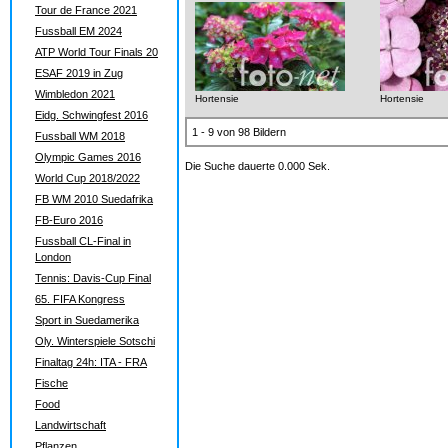
Tour de France 2021
Fussball EM 2024
ATP World Tour Finals 20
ESAF 2019 in Zug
Wimbledon 2021
Hortensie
Hortensie
Eidg. Schwingfest 2016
1 - 9 von 98 Bildern
Fussball WM 2018
Olympic Games 2016
Die Suche dauerte 0.000 Sek.
World Cup 2018/2022
FB WM 2010 Suedafrika
FB-Euro 2016
Fussball CL-Final in
London
Tennis: Davis-Cup Final
65. FIFA Kongress
Sport in Suedamerika
Oly. Winterspiele Sotschi
Finaltag 24h: ITA - FRA
Fische
Food
Landwirtschaft
Pflanzen