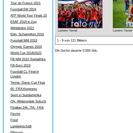
Tour de France 2021
Fussball EM 2024
ATP World Tour Finals 20
ESAF 2019 in Zug
Wimbledon 2021
Lamine Yamal
Lamine Yamal
Eidg. Schwingfest 2016
Fussball WM 2018
1 - 9 von 121 Bildern
Olympic Games 2016
Die Suche dauerte 0.000 Sek.
World Cup 2018/2022
FB WM 2010 Suedafrika
FB-Euro 2016
Fussball CL-Final in
London
Tennis: Davis-Cup Final
65. FIFA Kongress
Sport in Suedamerika
Oly. Winterspiele Sotschi
Finaltag 24h: ITA - FRA
Fische
Food
Landwirtschaft
Pflanzen