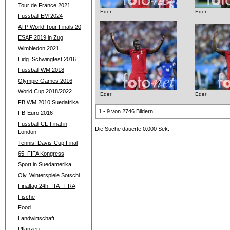
Tour de France 2021
Eder
Eder
Fussball EM 2024
ATP World Tour Finals 20
ESAF 2019 in Zug
Wimbledon 2021
Eidg. Schwingfest 2016
Fussball WM 2018
Olympic Games 2016
World Cup 2018/2022
Eder
Eder
FB WM 2010 Suedafrika
1 - 9 von 2746 Bildern
FB-Euro 2016
Fussball CL-Final in
Die Suche dauerte 0.000 Sek.
London
Tennis: Davis-Cup Final
65. FIFA Kongress
Sport in Suedamerika
Oly. Winterspiele Sotschi
Finaltag 24h: ITA - FRA
Fische
Food
Landwirtschaft
Pflanzen