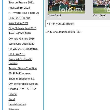
Tour de France 2021
Fussball EM 2024
ATP World Tour Finals 20
Coco Gauff
Coco Gauff
ESAF 2019 in Zug
Wimbledon 2021
46 - 54 von 113 Bildern
Eidg. Schwingfest 2016
Die Suche dauerte 0.000 Sek.
Fussball WM 2018
Olympic Games 2016
World Cup 2018/2022
FB WM 2010 Suedafrika
FB-Euro 2016
Fussball CL-Final in
London
Tennis: Davis-Cup Final
65. FIFA Kongress
Sport in Suedamerika
Oly. Winterspiele Sotschi
Finaltag 24h: ITA - FRA
Fische
Food
Landwirtschaft
Pflanzen