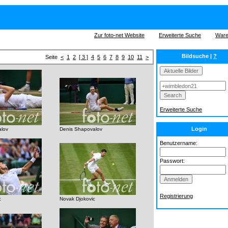
Zur foto-net Website
Erweiterte Suche
Ware
Bildsuche |
?
Seite
<
1
2
[ 3 ]
4
5
6
7
8
9
10
11
>
Erweiterte Suche
Login
alov
Denis Shapovalov
Benutzername:
Passwort:
Registrierung
c
Novak Djokovic