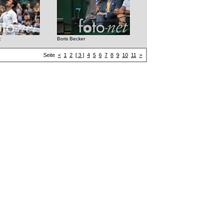
c
Boris Becker
Seite
<
1
2
[ 3 ]
4
5
6
7
8
9
10
11
>