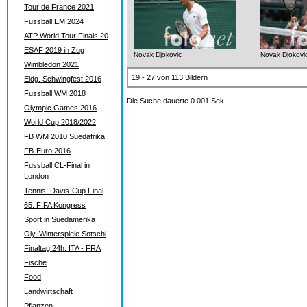
Tour de France 2021
Fussball EM 2024
ATP World Tour Finals 20
ESAF 2019 in Zug
Novak Djokovic
Novak Djokovi
Wimbledon 2021
19 - 27 von 113 Bildern
Eidg. Schwingfest 2016
Fussball WM 2018
Die Suche dauerte 0.001 Sek.
Olympic Games 2016
World Cup 2018/2022
FB WM 2010 Suedafrika
FB-Euro 2016
Fussball CL-Final in
London
Tennis: Davis-Cup Final
65. FIFA Kongress
Sport in Suedamerika
Oly. Winterspiele Sotschi
Finaltag 24h: ITA - FRA
Fische
Food
Landwirtschaft
Pflanzen