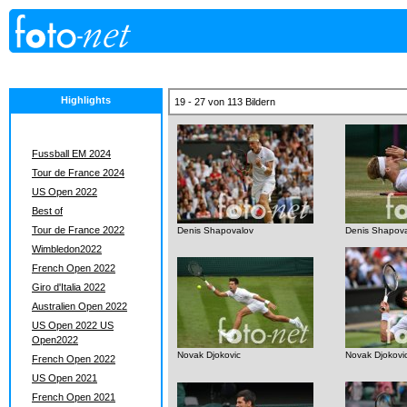
Highlights
19 - 27 von 113 Bildern
Fussball EM 2024
Tour de France 2024
US Open 2022
Best of
Tour de France 2022
Denis Shapovalov
Denis Shapov
Wimbledon2022
French Open 2022
Giro d'Italia 2022
Australien Open 2022
US Open 2022 US
Open2022
Novak Djokovic
Novak Djokovi
French Open 2022
US Open 2021
French Open 2021