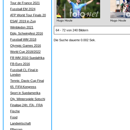
Tour de France 2021
Fussball EM 2024
ATP World Tour Finals 20
Hugo Houle
Hugo Houle
ESAF 2019 in Zug
Wimbledon 2021
64 - 72 von 240 Bildern
Eidg. Schwingfest 2016
Fussball WM 2018
Die Suche dauerte 0.002 Sek.
Olympic Games 2016
World Cup 2018/2022
FB WM 2010 Suedafrika
FB-Euro 2016
Fussball CL-Final in
London
Tennis: Davis-Cup Final
65. FIFA Kongress
Sport in Suedamerika
Oly. Winterspiele Sotschi
Finaltag 24h: ITA - FRA
Fische
Food
Landwirtschaft
Pflanzen