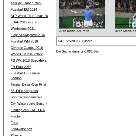
Tour de France 2021
Fussball EM 2024
ATP World Tour Finals 20
ESAF 2019 in Zug
Wimbledon 2021
Juan Martin del Potro
Juan Martin de
Eidg. Schwingfest 2016
64 - 72 von 250 Bildern
Fussball WM 2018
Olympic Games 2016
Die Suche dauerte 0.002 Sek.
World Cup 2018/2022
FB WM 2010 Suedafrika
FB-Euro 2016
Fussball CL-Final in
London
Tennis: Davis-Cup Final
65. FIFA Kongress
Sport in Suedamerika
Oly. Winterspiele Sotschi
Finaltag 24h: ITA - FRA
Fische
Food
Landwirtschaft
Pflanzen